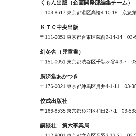
くもん出版（企画開発部編集チーム）
〒108-8617
東京都港区高輪4-10-18 京
ＫＴＣ中央出版
〒111-0051
東京都台東区蔵前2-14-14
03-
幻冬舎（児童書）
〒151-0051
東京都渋谷区千駄ヶ谷4-9-7
0
廣済堂あかつき
〒176-0021
東京都練馬区貫井4-1-11
03-3
佼成出版社
〒166-8535
東京都杉並区和田2-7-1
03-53
講談社 第六事業局
〒112-8001
東京都文京区音羽2-12-21
03-