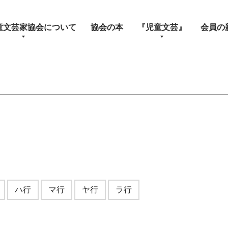
童文芸家協会について
協会の本
『児童文芸』
会員の
ハ行
マ行
ヤ行
ラ行