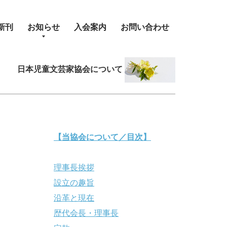
新刊
お知らせ
入会案内
お問い合わせ
日本児童文芸家協会について
【当協会について／目次】
理事長挨拶
設立の趣旨
沿革と現在
歴代会長・理事長