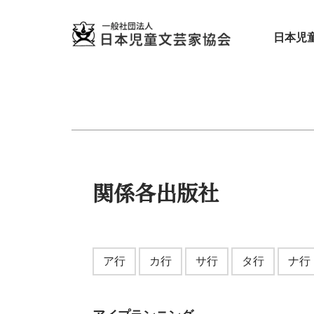
日本児
関係各出版社
ア行
カ行
サ行
タ行
ナ行