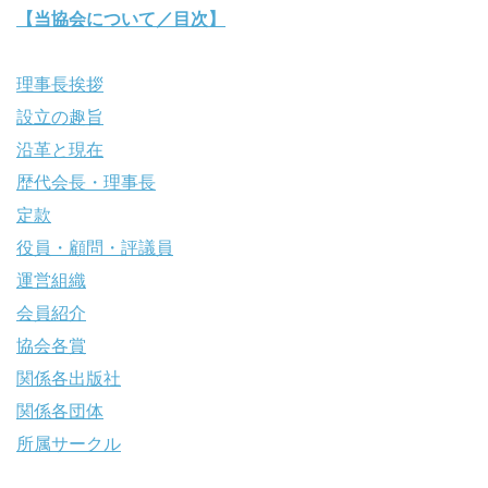
【当協会について／目次】
理事長挨拶
設立の趣旨
沿革と現在
歴代会長・理事長
定款
役員・顧問・評議員
運営組織
会員紹介
協会各賞
関係各出版社
関係各団体
所属サークル