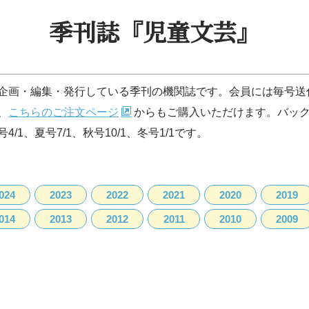
季刊誌『児童文芸』
企画・編集・発行している季刊の機関誌です。会員には毎号送
、
こちらのご注文ページ
からもご購入いただけます。バッ
4/1、夏号7/1、秋号10/1、冬号1/1です。
024
2023
2022
2021
2020
2019
014
2013
2012
2011
2010
2009