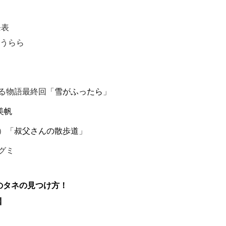
発表
うらら
る物語最終回「
雪がふったら
」
美帆
）「
叔父さんの散歩道
」
グミ
のタネの見つけ方！
】