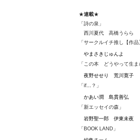
★
連載
★
「詩の泉」
西川夏代 高橋うらら
「サークルイチ推し【作品
やまさきじゅんよ
「この本 どうやって生ま
夜野せせり 荒川寛子
「
if…
？」
かあい潤 島貫善弘
「新エッセイの森」
岩野聖一郎 伊東未夜
「
BOOK LAND
」