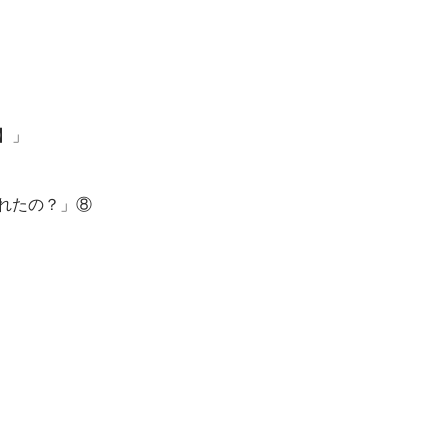
】」
れたの？」⑧