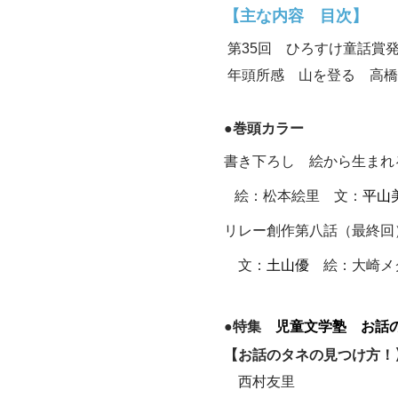
【主な内容 目次】
第
35
回 ひろすけ童話賞
年頭所感 山を登る 高橋
●巻頭カラー
書き下ろし 絵から生まれ
絵：松本絵里 文：
平山
リレー創作第八話（最終回
文：
土山優
絵：大崎メ
●
特集
児童文学塾 お話
【お話のタネの見つけ方！
西村友里