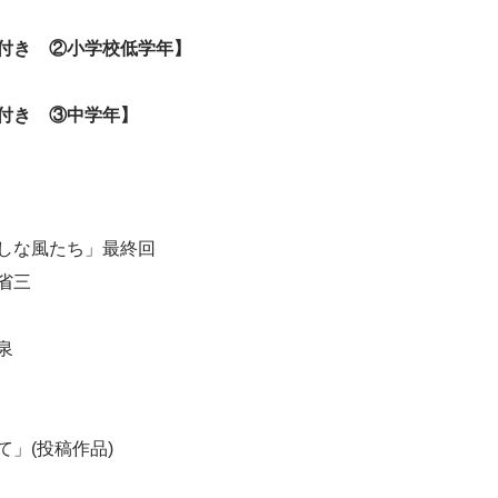
付き ②小学校低学年】
付き ③中学年】
しな風たち」最終回
省三
泉
て」
(
投稿作品
)