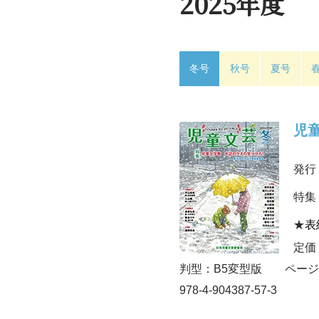
2025年度
冬号
秋号
夏号
児童
発行
特集
★
表
定価
判型：B5変型版 ページ
978-4-904387-57-3