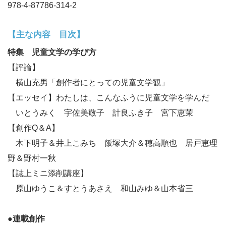
978-4-87786-314-2
【主な内容 目次】
特集 児童文学の学び方
【評論】
横山充男「創作者にとっての児童文学観」
【エッセイ】
わたしは、こんなふうに児童文学を学んだ
いとうみく 宇佐美敬子 計良ふき子 宮下恵茉
【創作Q＆A】
木下明子＆井上こみち 飯塚大介＆穂高順也 居戸恵理
野＆野村一秋
【誌上ミニ添削講座】
原山ゆうこ＆すとうあさえ 和山みゆ＆山本省三
●連載創作