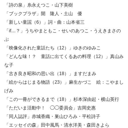
「詩の泉」糸永えつこ・山下美樹
「ブックプラザ」開 隆人・土山 優
「新しい童謡（6）」詞・曲：山本省三
「if…？」うちやまともこ・せいのあつこ・うえきまさの
ぶ
「映像化された童話たち（12）」ゆきのゆみこ
「どんな味！？ 童話に出てくるあの料理（12）」真山み
な子
「古き良き昭和の思い出（18）」ますだまみ
「絵からはじまる物語（23）」麻生かづこ 絵：こやまし
げみ
「この一冊ができるまで（18）」杉本深由起・横山英行
「ただいま活動中！ ◯◯委員会」吉岡史惠
「同人誌評」赤城香織・巣山ひろみ・平松詩子
「エッセイの森」田中風馬・清水洋美・森田きよら