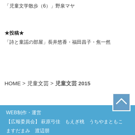
「児童文学散歩（6）」野泉マヤ
★投稿★
「詩と童謡の部屋」長井悠香・福田昌子・焦一然
HOME
>
児童文芸
>
児童文芸 2015
WEB制作・運営
【広報委員会】 萩原弓佳 もえぎ桃 うちやまともこ
ますだまみ 渡辺朋