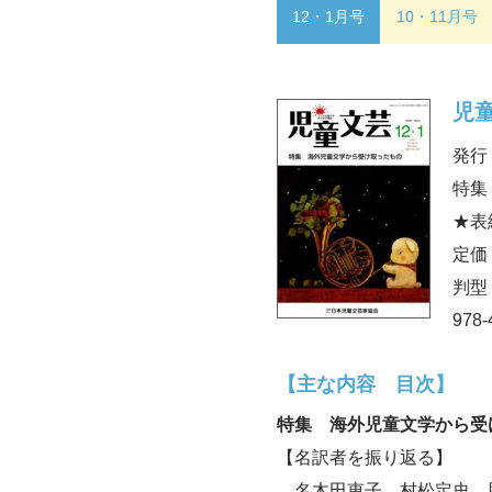
12・1月号
10・11月号
児童
発行：
特集
★表
定価
判型
978-
【主な内容 目次】
特集 海外児童文学から受
【名訳者を振り返る】
名木田恵子 村松定史 