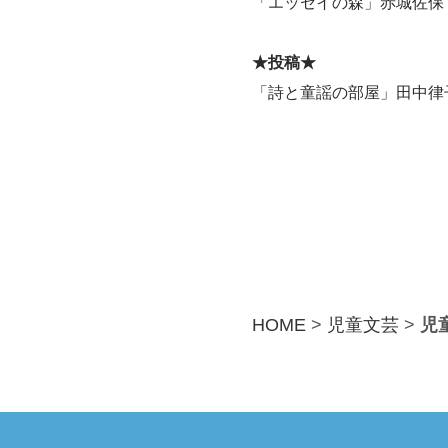
「エッセイの森」赤城佐保
★投稿★
「詩と童謡の部屋」田中律
HOME
>
児童文芸
>
児童