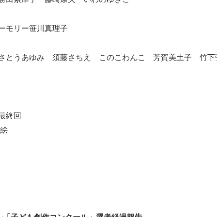
ーモリー笹川真理子
とうあゆみ 須藤さちえ このこわんこ 芳賀美土子 竹下
最終回
絵