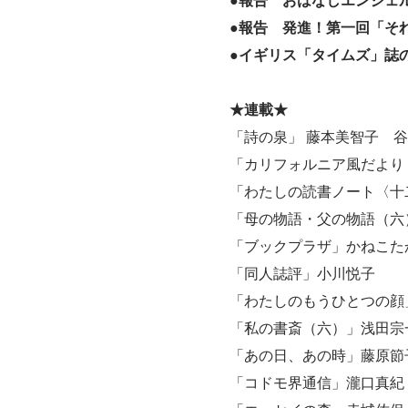
●報告 おはなしエンジェ
●報告 発進！第一回「そ
●イギリス「タイムズ」誌
★連載★
「詩の泉」 藤本美智子 
「カリフォルニア風だより
「わたしの読書ノート〈十
「母の物語・父の物語（六
「ブックプラザ」かねこた
「同人誌評」小川悦子
「わたしのもうひとつの顔
「私の書斎（六）」浅田宗
「あの日、あの時」藤原節
「コドモ界通信」瀧口真紀