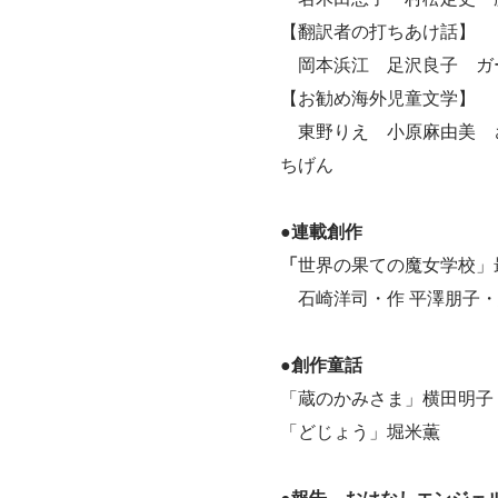
【翻訳者の打ちあけ話】
岡本浜江 足沢良子 ガ
【お勧め海外児童文学】
東野りえ 小原麻由美 さ
ちげん
●連載創作
「
世界の果ての魔女学校」
石崎洋司・作 平澤朋子・
●創作童話
「蔵のかみさま」横田明子
「どじょう」堀米薫