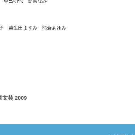
 季巳明代 皆実なみ
子 柴生田ますみ 熊倉あゆみ
文芸 2009