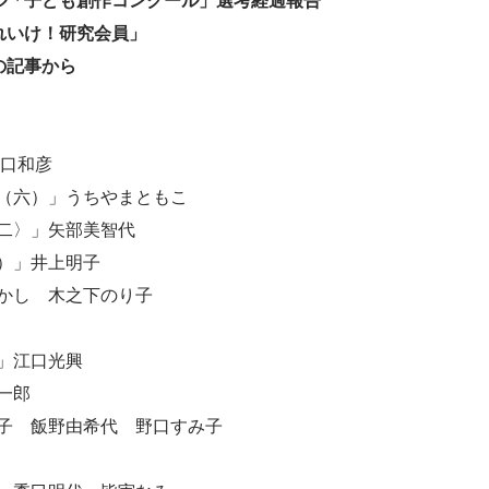
ル「子ども創作コンクール」選考経過報告
れいけ！研究会員」
の記事から
谷口和彦
（六）」うちやまともこ
二〉」矢部美智代
）」井上明子
かし 木之下のり子
」江口光興
一郎
子 飯野由希代 野口すみ子