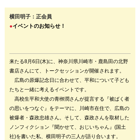
横田明子：正会員
●
イベントのお知らせ
！
来たる
8
月
6
日
(
木
)
に、神奈川県川崎市・鹿島田の北野
書店さんにて、トークセッションが開催されます。
広島の原爆記念日に合わせて、平和について子ども
たちと一緒に考えるイベントです。
高校生平和大使の青栁潤さんが提言する『被ばく者
の思いをつなぐ』をテーマに、川崎市在住で、広島の
被爆者・森政忠雄さん。そして、森政さんを取材した
ノンフィクション『聞かせて、おじいちゃん』
(
国土
社
)
を書いた私、横田明子の三人が語り合います。