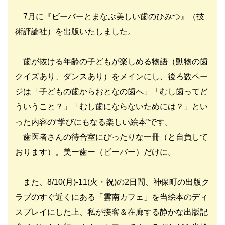
7月に『ビーバーとまなぶ美しい歯のひみつ』（技
術評論社）を出版いたしました。
歯が抜ける年齢の子どもが楽しめる物語（動物の歯
クイズあり、ダンスあり）をメインにし、後ろ数ペー
ジは「子どもの歯からおとなの歯へ」「むし歯ってど
ういうこと？」「むし歯にならないためには？」とい
った内容の“学びにもなる楽しい絵本”です。
歯医者さんの待合室にぴったりな一冊（と自負して
おります）。美ー歯ー（ビーバー）だけに。
また、8/10(月)-11(火・祝)の2日間、神保町の出版ク
ラブのすぐ近くにある「雲南カフェ」を当絵本のディ
スプレイにした上、私が接客＆在廊する静かな出版記