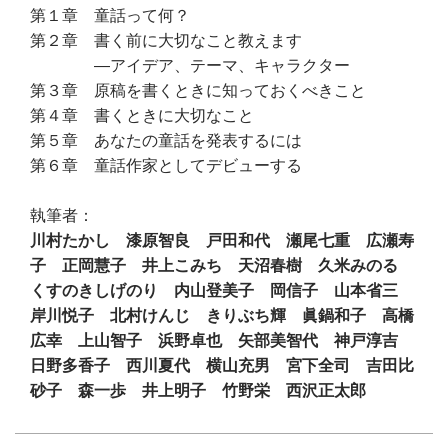
第１章 童話って何？
第２章 書く前に大切なこと教えます
―アイデア、テーマ、キャラクター
第３章 原稿を書くときに知っておくべきこと
第４章 書くときに大切なこと
第５章 あなたの童話を発表するには
第６章 童話作家としてデビューする
執筆者：
川村たかし 漆原智良 戸田和代 瀬尾七重 広瀬寿
子 正岡慧子 井上こみち 天沼春樹 久米みのる
くすのきしげのり 内山登美子 岡信子 山本省三
岸川悦子 北村けんじ きりぶち輝 眞鍋和子 高橋
広幸 上山智子 浜野卓也 矢部美智代 神戸淳吉
日野多香子 西川夏代 横山充男 宮下全司 吉田比
砂子 森一歩 井上明子 竹野栄 西沢正太郎