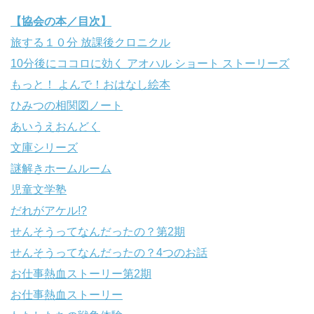
【協会の本／目次】
旅する１０分 放課後クロニクル
10分後にココロに効く アオハル ショート ストーリーズ
もっと！ よんで！おはなし絵本
ひみつの相関図ノート
あいうえおんどく
文庫シリーズ
謎解きホームルーム
児童文学塾
だれがアケル!?
せんそうってなんだったの？第2期
せんそうってなんだったの？4つのお話
お仕事熱血ストーリー第2期
お仕事熱血ストーリー