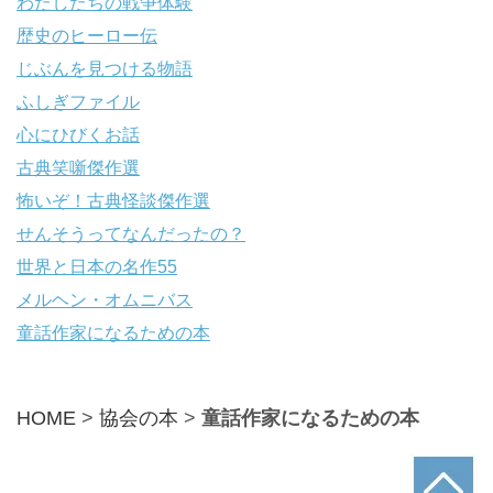
わたしたちの戦争体験
歴史のヒーロー伝
じぶんを見つける物語
ふしぎファイル
心にひびくお話
古典笑噺傑作選
怖いぞ！古典怪談傑作選
せんそうってなんだったの？
世界と日本の名作55
メルヘン・オムニバス
童話作家になるための本
HOME
>
協会の本
>
童話作家になるための本