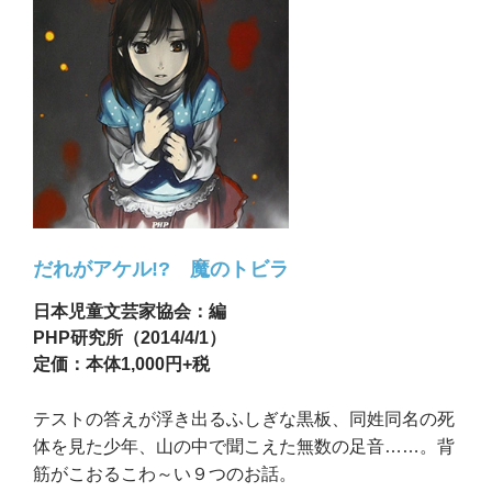
だれがアケル!? 魔のトビラ
日本児童文芸家協会：編
PHP研究所（2014/4/1）
定価：本体1,000円+税
テストの答えが浮き出るふしぎな黒板、同姓同名の死
体を見た少年、山の中で聞こえた無数の足音……。背
筋がこおるこわ～い９つのお話。