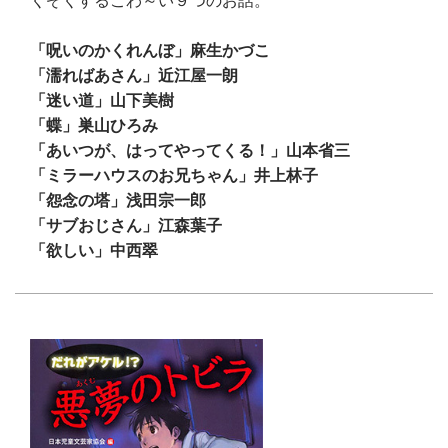
くぞくするこわ～い９つのお話。
「呪いのかくれんぼ」麻生かづこ
「濡ればあさん」近江屋一朗
「迷い道」山下美樹
「蝶」巣山ひろみ
「あいつが、はってやってくる！」山本省三
「ミラーハウスのお兄ちゃん」井上林子
「怨念の塔」浅田宗一郎
「サブおじさん」江森葉子
「欲しい」中西翠