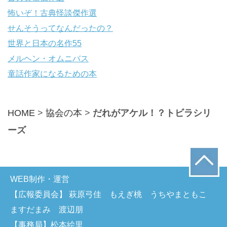
怖いぞ！古典怪談傑作選
せんそうってなんだったの？
世界と日本の名作55
メルヘン・オムニバス
童話作家になるための本
HOME
>
協会の本
>
だれがアケル！？トビラシリ
ーズ
WEB制作・運営
【広報委員会】 萩原弓佳 もえぎ桃 うちやまともこ
ますだまみ 渡辺朋
【事務局】松本絵里