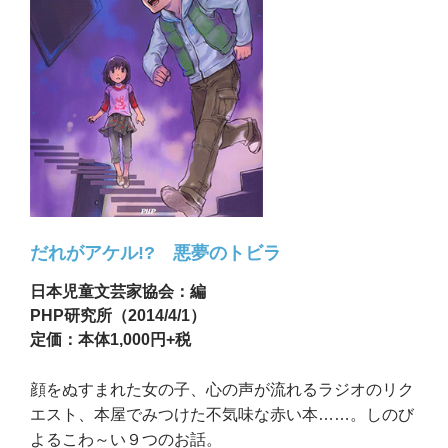
だれがアケル!? 悪夢のトビラ
日本児童文芸家協会：編
PHP研究所（2014/4/1）
定価：本体1,000円+税
顔をぬすまれた女の子、心の声が流れるラジオのリク
エスト、本屋でみつけた不気味な赤い本……。しのび
よるこわ～い９つのお話。