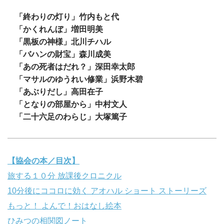
「終わりの灯り」竹内もと代
「かくれんぼ」増田明美
「黒板の神様」北川チハル
「バハンの財宝」森川成美
「あの死者はだれ？」深田幸太郎
「マサルのゆうれい修業」浜野木碧
「あぶりだし」高田在子
「となりの部屋から」中村文人
「二十六足のわらじ」大塚篤子
【協会の本／目次】
旅する１０分 放課後クロニクル
10分後にココロに効く アオハル ショート ストーリーズ
もっと！ よんで！おはなし絵本
ひみつの相関図ノート