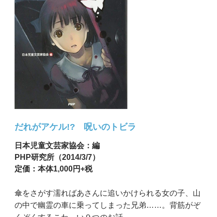
だれがアケル!? 呪いのトビラ
日本児童文芸家協会：編
PHP研究所（2014/3/7）
定価：本体1,000円+税
傘をさがす濡ればあさんに追いかけられる女の子、山
の中で幽霊の車に乗ってしまった兄弟……。背筋がぞ