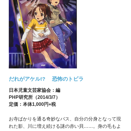
だれがアケル!? 恐怖のトビラ
日本児童文芸家協会：編
PHP研究所（2014/3/7）
定価：本体1,000円+税
お寺ばかりを通る奇妙なバス、自分の分身となって現
れた影、川に増え続ける謎の赤い貝……。身の毛もよ