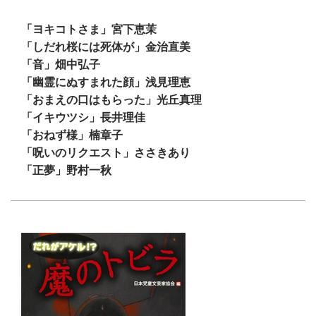
「ヨキコトさま」宮下恵茉
「しだれ桜には死体が」金治直美
「音」畑中弘子
「幽霊にぬすまれた顔」浅見理恵
「おまえの口はもらった」光丘真理
「イキウツシ」長井理佳
「おねず様」楠章子
「呪いのリクエスト」ささきあり
「正夢」野村一秋