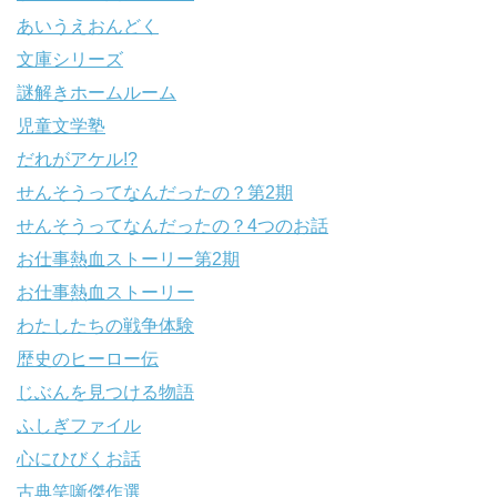
あいうえおんどく
文庫シリーズ
謎解きホームルーム
児童文学塾
だれがアケル!?
せんそうってなんだったの？第2期
せんそうってなんだったの？4つのお話
お仕事熱血ストーリー第2期
お仕事熱血ストーリー
わたしたちの戦争体験
歴史のヒーロー伝
じぶんを見つける物語
ふしぎファイル
心にひびくお話
古典笑噺傑作選